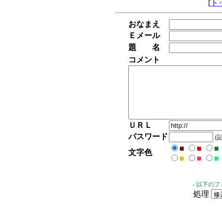
[
ト
おなまえ
Ｅメール
題 名
コメント
ＵＲＬ
パスワード
(
■
■
■
文字色
■
■
■
- 以下の
処理